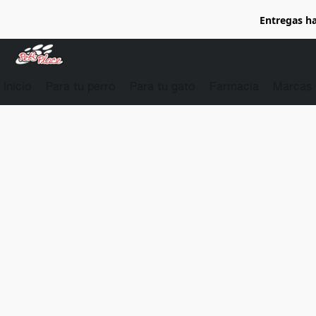
Entregas ha
Inicio
Para tu perro
Para tu gato
Farmacia
Marcas