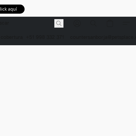
lick aquí
 cobertura
+51 998 332 371
countersanborja@petsplace