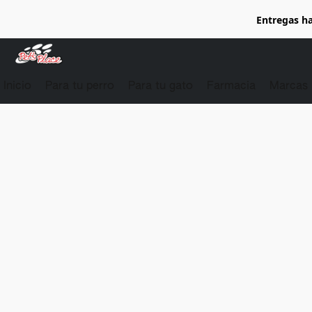
Entregas ha
Inicio
Para tu perro
Para tu gato
Farmacia
Marcas