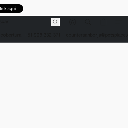
lick aquí
 cobertura
+51 998 332 371
countersanborja@petsplace