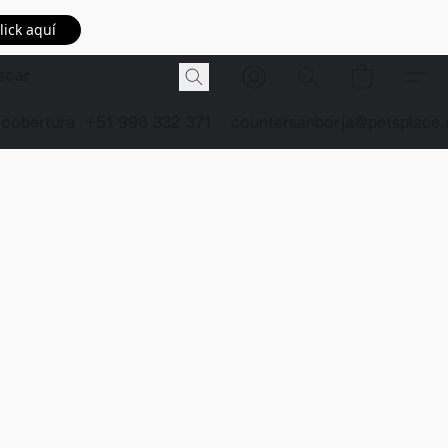
lick aquí
 cobertura
+51 998 332 371
countersanborja@petsplace