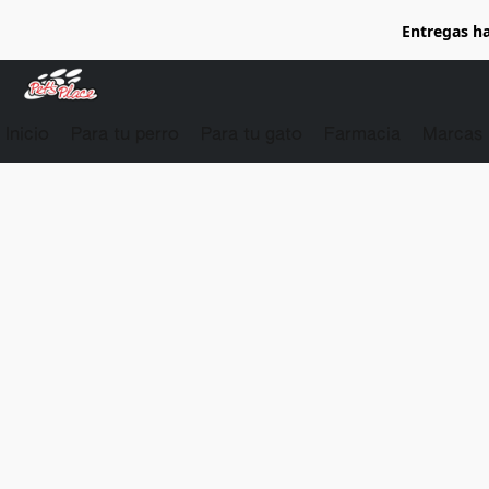
Entregas ha
Inicio
Para tu perro
Para tu gato
Farmacia
Marcas