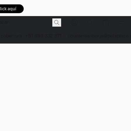
lick aquí
 cobertura
+51 998 332 371
countersanborja@petsplace