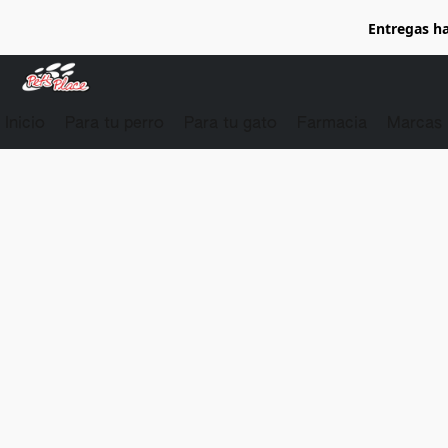
Entregas ha
Inicio
Para tu perro
Para tu gato
Farmacia
Marcas