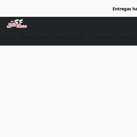
Entregas ha
Inicio
Para tu perro
Para tu gato
Farmacia
Marcas