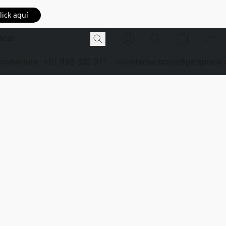
lick aquí
 cobertura
+51 998 332 371
countersanborja@petsplace