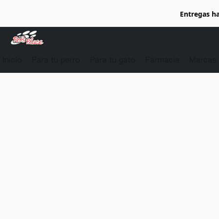
Entregas ha
Inicio
Para tu perro
Para tu gato
Farmacia
Marcas