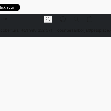
lick aquí
 cobertura
+51 998 332 371
countersanborja@petsplace