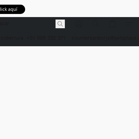
lick aquí
 cobertura
+51 998 332 371
countersanborja@petsplace