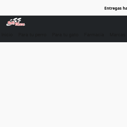
Entregas ha
Inicio
Para tu perro
Para tu gato
Farmacia
Marcas