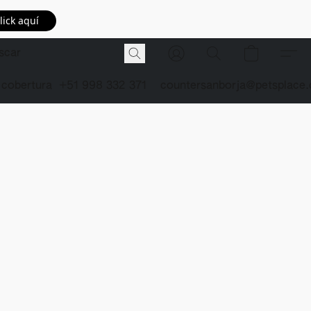
lick aquí
 cobertura
+51 998 332 371
countersanborja@petsplace