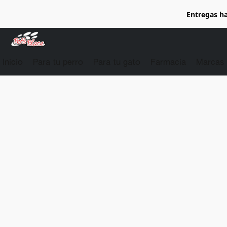
Entregas ha
Inicio
Para tu perro
Para tu gato
Farmacia
Marcas